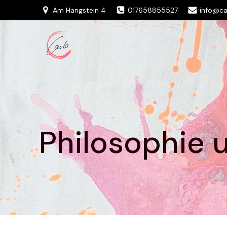
Am Hangstein 4
017658855527
info@ca
Philosophie u